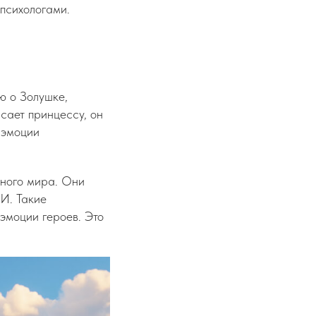
психологами.
ю о Золушке,
сает принцессу, он
 эмоции
чного мира. Они
И. Такие
 эмоции героев. Это