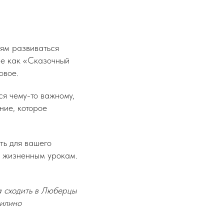
тям развиваться
кие как «Сказочный
овое.
ся чему-то важному,
ние, которое
ть для вашего
м жизненным урокам.
да сходить в Люберцы
милино