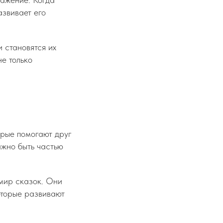
азвивает его
 становятся их
не только
орые помогают друг
ажно быть частью
 мир сказок. Они
оторые развивают