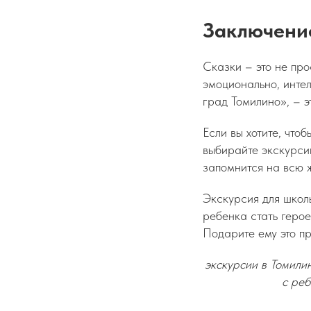
Заключени
Сказки – это не про
эмоционально, интел
град Томилино», – э
Если вы хотите, что
выбирайте экскурси
запомнится на всю 
Экскурсия для школь
ребенка стать геро
Подарите ему это п
экскурсии в Томилин
с реб