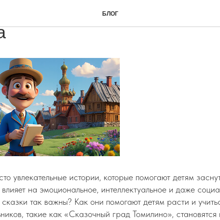
етям важно читать сказки
БЛОГ
а
сто увлекательные истории, которые помогают детям засну
 влияет на эмоциональное, интеллектуальное и даже соци
 сказки так важны? Как они помогают детям расти и учить
ьников, такие как «Сказочный град Томилино», становятся