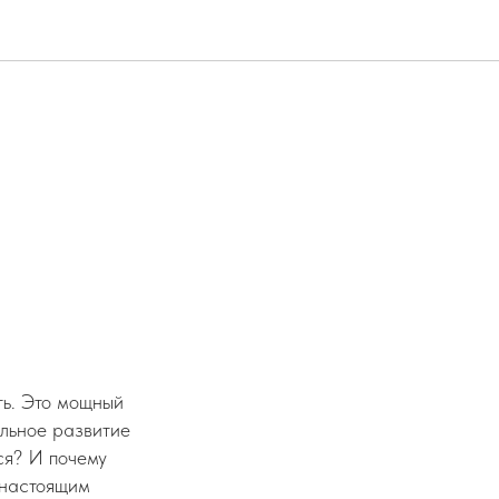
: мнение
ть. Это мощный
альное развитие
ся? И почему
 настоящим