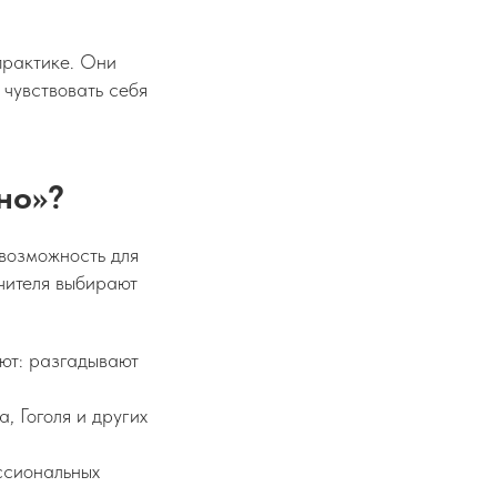
практике. Они
 чувствовать себя
но»?
 возможность для
учителя выбирают
уют: разгадывают
, Гоголя и других
ссиональных